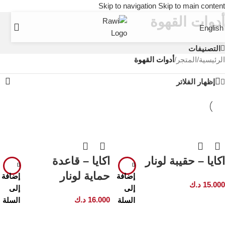
Skip to navigation
Skip to main content
أدوات القهوة
English
التصنيفات
الرئيسية
/
المتجر
/
أدوات القهوة
إظهار الفلاتر
اكايا – حقيبة لونار
اكايا – قاعدة
حماية لونار
إضافة
إضافة
15.000
د.ك
إلى
إلى
16.000
د.ك
السلة
السلة