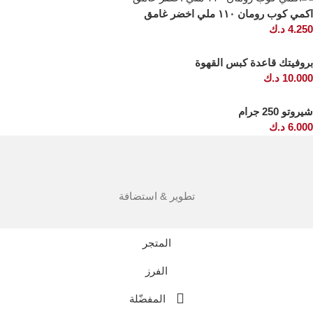
اكمي كوب رومان ١١٠ ملي اخضر غامق
4.250
د.ك
بروفيتك قاعدة كبس القهوة
10.000
د.ك
شيروتو 250 جرام
6.000
د.ك
تطوير & استضافة
المتجر
الفرز
المفضّلة