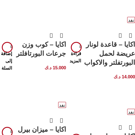
نفد
اكايا – قاعدة لونار
اكايا – كوب وزن
عريضة لحمل
جرعات البورتافلتر
قراءة
إضافة
المزيد
إلى
البورتفلتر والاكواب
15.000
د.ك
السلة
14.000
د.ك
نفد
نفد
اكايا – ميزان بيرل