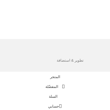
تطوير & استضافة
المتجر
المفضّلة
السلة
حسابي