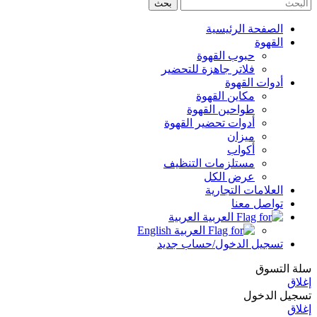
بحث
الصفحة الرئيسية
القهوة
حبوب القهوة
فلاتر جاهزة للتحضير
أدوات القهوة
مكاين القهوة
طواحين القهوة
أدوات تحضير القهوة
ميزان
أكواب
مستلزمات التنظيف
عرض الكل
العلامات التجارية
تواصل معنا
العربية
English
تسجيل الدخول/حساب جديد
سلة التسوق
إغلاق
تسجيل الدخول
إغلاق