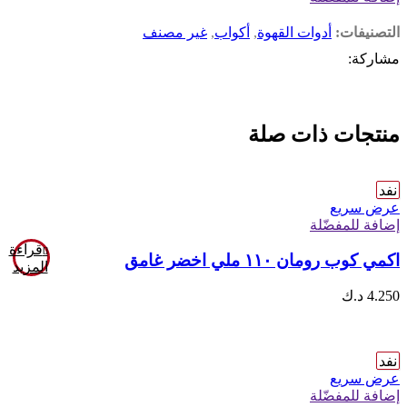
التصنيفات:
أدوات القهوة
,
أكواب
,
غير مصنف
مشاركة:
منتجات ذات صلة
نفد
عرض سريع
إضافة للمفضّلة
قراءة
اكمي كوب رومان ١١٠ ملي اخضر غامق
المزيد
4.250
د.ك
نفد
عرض سريع
إضافة للمفضّلة