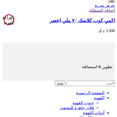
نفد
عرض سريع
إضافة للمفضّلة
قراءة
اكمي كوب كلاسك ٧٠ ملي اخضر
المزيد
3.500
د.ك
تطوير & استضافة
بحث
الصفحة الرئيسية
القهوة
حبوب القهوة
فلاتر جاهزة للتحضير
أدوات القهوة