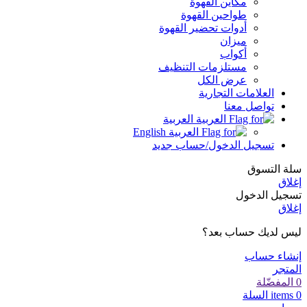
مكاين القهوة
طواحين القهوة
أدوات تحضير القهوة
ميزان
أكواب
مستلزمات التنظيف
عرض الكل
العلامات التجارية
تواصل معنا
العربية
English
تسجيل الدخول/حساب جديد
سلة التسوق
إغلاق
تسجيل الدخول
إغلاق
ليس لديك حساب بعد؟
إنشاء حساب
المتجر
0
المفضّلة
0
items
السلة