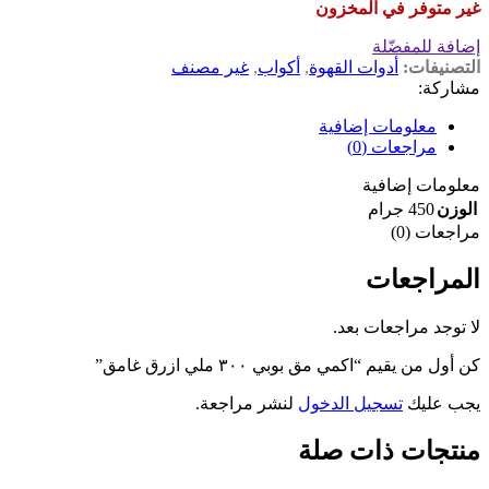
غير متوفر في المخزون
إضافة للمفضّلة
التصنيفات:
أدوات القهوة
,
أكواب
,
غير مصنف
مشاركة:
معلومات إضافية
مراجعات (0)
معلومات إضافية
الوزن
450 جرام
مراجعات (0)
المراجعات
لا توجد مراجعات بعد.
كن أول من يقيم “اكمي مق بوبي ٣٠٠ ملي ازرق غامق”
يجب عليك
تسجيل الدخول
لنشر مراجعة.
منتجات ذات صلة