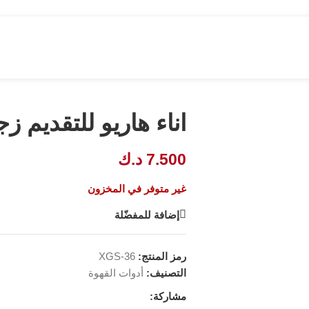
اناء هاريو للتقديم زجاج ٣٦٠ ملي ح
7.500
د.ك
غير متوفر في المخزون
إضافة للمفضّلة
رمز المنتج:
XGS-36
التصنيف:
أدوات القهوة
مشاركة: