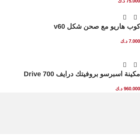
75.000
د.ك
كوب هاريو مع صحن شكل v60
7.000
د.ك
مكينة اسبرسو بروفيتك درايف 700 Drive
960.000
د.ك