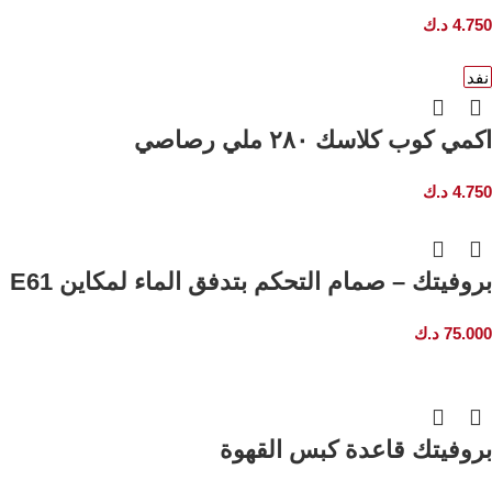
4.750
د.ك
نفد
اكمي كوب كلاسك ٢٨٠ ملي رصاصي
4.750
د.ك
بروفيتك – صمام التحكم بتدفق الماء لمكاين E61
75.000
د.ك
بروفيتك قاعدة كبس القهوة