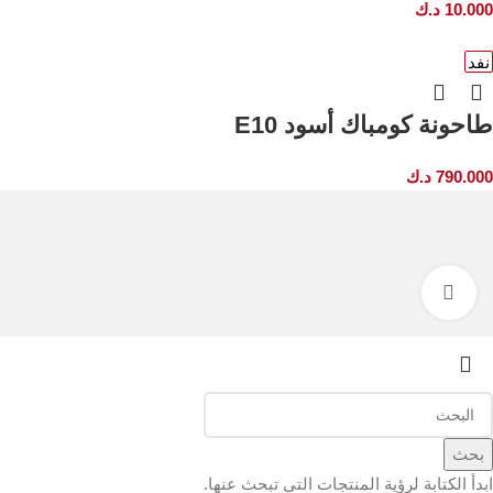
10.000
د.ك
نفد
طاحونة كومباك أسود E10
790.000
د.ك
Click to enlarge
بحث
ابدأ الكتابة لرؤية المنتجات التي تبحث عنها.