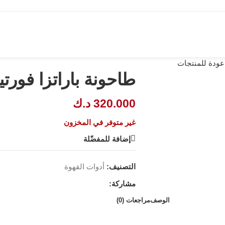
عودة للمنتجات
طاحونة باراتزا فور
320.000
د.ك
غير متوفر في المخزون
إضافة للمفضّلة
التصنيف:
أدوات القهوة
مشاركة:
الوصف
مراجعات (0)