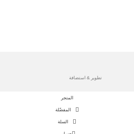
تطوير & استضافة
المتجر
المفضّلة
السلة
حسابي