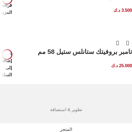
قراءة
3.500
د.ك
المزيد
تامبر بروفيتك ستانلس ستيل 58 مم
إضافة
25.000
د.ك
إلى
السلة
تطوير & استضافة
المتجر