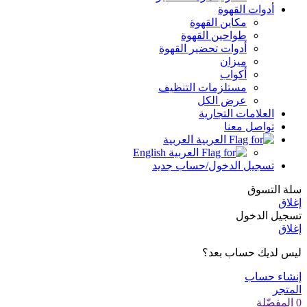
أدوات القهوة
مكاين القهوة
طواحين القهوة
أدوات تحضير القهوة
ميزان
أكواب
مستلزمات التنظيف
عرض الكل
العلامات التجارية
تواصل معنا
العربية
English
تسجيل الدخول/حساب جديد
سلة التسوق
إغلاق
تسجيل الدخول
إغلاق
ليس لديك حساب بعد؟
إنشاء حساب
المتجر
0
المفضّلة