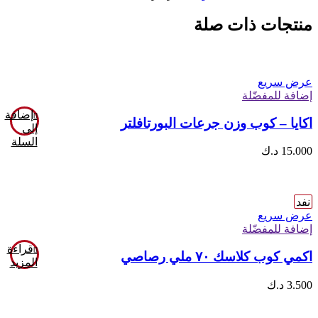
منتجات ذات صلة
عرض سريع
إضافة للمفضّلة
إضافة
اكايا – كوب وزن جرعات البورتافلتر
إلى
السلة
15.000
د.ك
نفد
عرض سريع
إضافة للمفضّلة
قراءة
اكمي كوب كلاسك ٧٠ ملي رصاصي
المزيد
3.500
د.ك