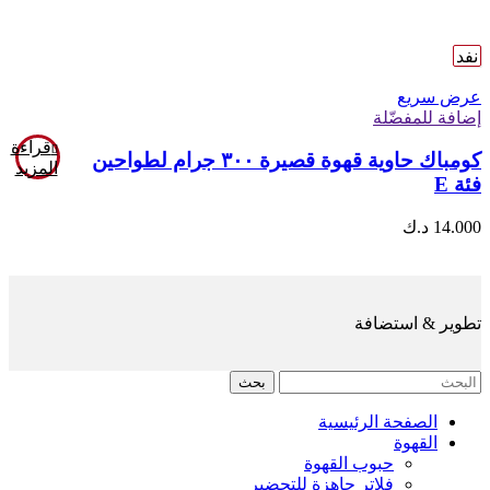
نفد
عرض سريع
إضافة للمفضّلة
قراءة
كومباك حاوية قهوة قصيرة ٣٠٠ جرام لطواحين
المزيد
فئة E
14.000
د.ك
تطوير & استضافة
بحث
الصفحة الرئيسية
القهوة
حبوب القهوة
فلاتر جاهزة للتحضير