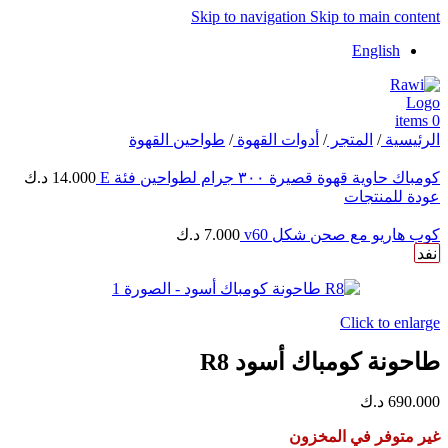
Skip to navigation
Skip to main content
English
items
0
الرئيسية
/
المتجر
/
أدوات القهوة
/
طواحين القهوة
كومباك حاوية قهوة قصيرة ٣٠٠ جرام لطواحين فئة E
14.000
د.ك
عودة للمنتجات
كوب هاريو مع صحن شكل v60
7.000
د.ك
نفد
Click to enlarge
طاحونة كومباك أسود R8
690.000
د.ك
غير متوفر في المخزون