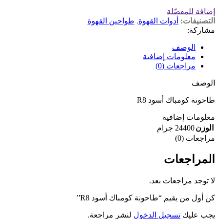
إضافة للمفضّلة
التصنيفات:
أدوات القهوة
,
طواحين القهوة
مشاركة:
الوصف
معلومات إضافية
مراجعات (0)
الوصف
طاحونة كومباك أسود R8
معلومات إضافية
الوزن
24400 جرام
مراجعات (0)
المراجعات
لا توجد مراجعات بعد.
كن أول من يقيم “طاحونة كومباك أسود R8”
يجب عليك
تسجيل الدخول
لنشر مراجعة.