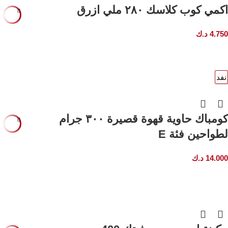
المزيد
اكمي كوب كلاسك ٢٨٠ ملي ازرق
4.750
د.ك
نفد
قراءة
المزيد
كومباك حاوية قهوة قصيرة ٣٠٠ جرام
لطواحين فئة E
14.000
د.ك
إضافة
إلى
السلة