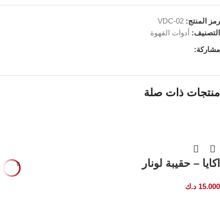
رمز المنتج:
VDC-02
التصنيف:
أدوات القهوة
مشاركة:
منتجات ذات صلة
إضافة
إلى
السلة
اكايا – حقيبة لونار
15.000
د.ك