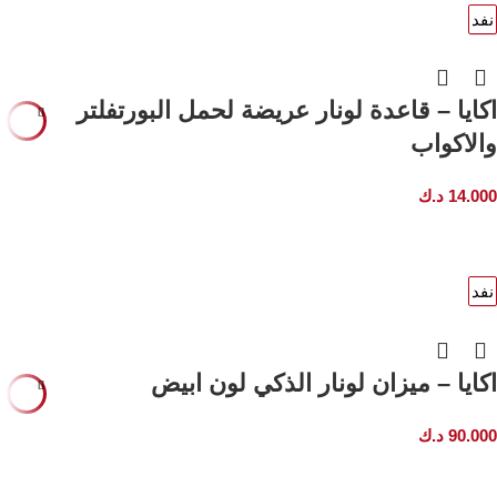
نفد
قراءة
المزيد
اكايا – قاعدة لونار عريضة لحمل البورتفلتر
والاكواب
14.000
د.ك
نفد
قراءة
المزيد
اكايا – ميزان لونار الذكي لون ابيض
90.000
د.ك