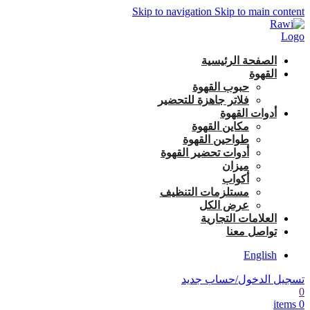
Skip to navigation
Skip to main content
الصفحة الرئيسية
القهوة
حبوب القهوة
فلاتر جاهزة للتحضير
أدوات القهوة
مكاين القهوة
طواحين القهوة
أدوات تحضير القهوة
ميزان
أكواب
مستلزمات التنظيف
عرض الكل
العلامات التجارية
تواصل معنا
English
تسجيل الدخول/حساب جديد
0
items
0