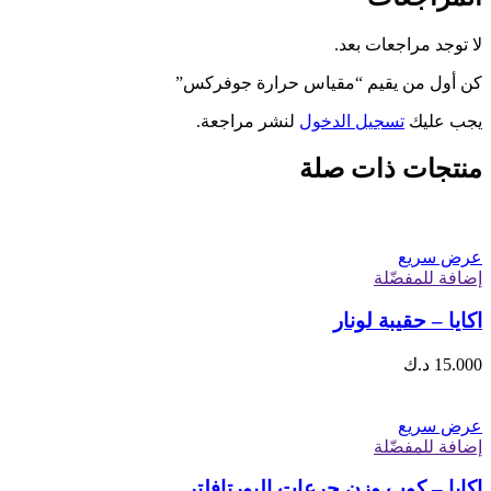
لا توجد مراجعات بعد.
كن أول من يقيم “مقياس حرارة جوفركس”
يجب عليك
تسجيل الدخول
لنشر مراجعة.
منتجات ذات صلة
عرض سريع
إضافة للمفضّلة
اكايا – حقيبة لونار
15.000
د.ك
عرض سريع
إضافة للمفضّلة
اكايا – كوب وزن جرعات البورتافلتر