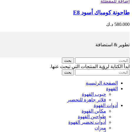
إضافة للمفضّلة
طاحونة كومباك أسود E8
580.000
د.ك
تطوير & استضافة
بحث
ابدأ الكتابة لرؤية المنتجات التي تبحث عنها.
بحث
الصفحة الرئيسية
القهوة
حبوب القهوة
فلاتر جاهزة للتحضير
أدوات القهوة
مكاين القهوة
طواحين القهوة
أدوات تحضير القهوة
ميزان