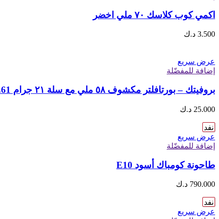
اكمي كوب كلاسك ٧٠ ملي اخضر
3.500
د.ك
عرض سريع
إضافة للمفضّلة
بروفيتك – بورتافلتر مكشوف ٥٨ ملي مع سلة ٢١ جرام E61
25.000
د.ك
نفد
عرض سريع
إضافة للمفضّلة
طاحونة كومباك أسود E10
790.000
د.ك
نفد
عرض سريع