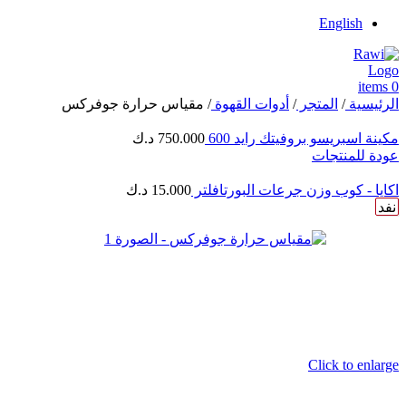
English
items
0
الرئيسية
/
المتجر
/
أدوات القهوة
/
مقياس حرارة جوفركس
مكينة اسبريسو بروفيتك رايد 600
750.000
د.ك
عودة للمنتجات
اكايا - كوب وزن جرعات البورتافلتر
15.000
د.ك
نفد
Click to enlarge