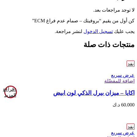
لا توجد مراجعات بعد.
كن أول من يقيم “بروفيتك – صمام عدم فراغ ECM”
يجب عليك
تسجيل الدخول
لنشر مراجعة.
منتجات ذات صلة
نفد
عرض سريع
إضافة للمفضّلة
قراءة
اكايا – ميزان بيرل الذكي لون ابيض
المزيد
60.000
د.ك
نفد
عرض سريع