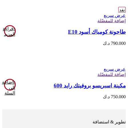
نفد
عرض سريع
إضافة للمفضّلة
قراءة
طاحونة كومباك أسود E10
المزيد
790.000
د.ك
عرض سريع
إضافة للمفضّلة
إضافة
مكينة اسبريسو بروفيتك رايد 600
إلى
السلة
750.000
د.ك
تطوير & استضافة