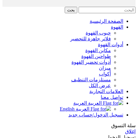
بحث
الصفحة الرئيسية
القهوة
حبوب القهوة
فلاتر جاهزة للتحضير
أدوات القهوة
مكاين القهوة
طواحين القهوة
أدوات تحضير القهوة
ميزان
أكواب
مستلزمات التنظيف
عرض الكل
العلامات التجارية
تواصل معنا
العربية
English
تسجيل الدخول/حساب جديد
سلة التسوق
إغلاق
تسجيل الدخول