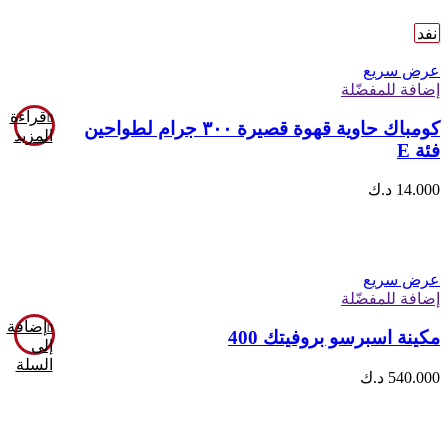
نفد
عرض سريع
إضافة للمفضّلة
قراءة
كومباك حاوية قهوة قصيرة ٣٠٠ جرام لطواحين
المزيد
فئة E
14.000
د.ك
عرض سريع
إضافة للمفضّلة
إضافة
مكينة اسبرسو بروفيتك 400
إلى
السلة
540.000
د.ك