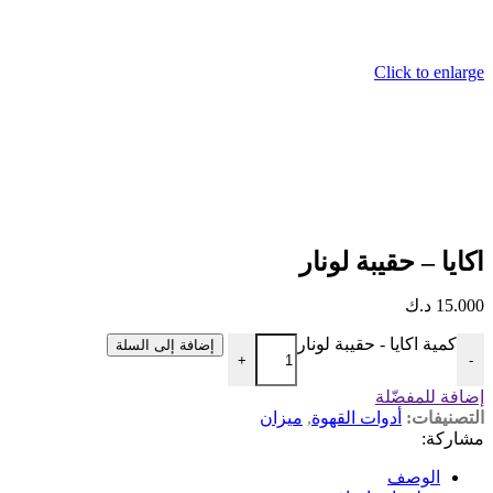
Click to enlarge
اكايا – حقيبة لونار
15.000
د.ك
كمية اكايا - حقيبة لونار
إضافة إلى السلة
+
-
إضافة للمفضّلة
التصنيفات:
أدوات القهوة
,
ميزان
مشاركة:
الوصف