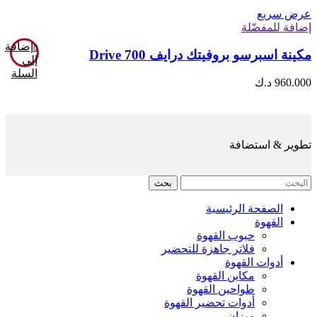
عرض سريع
إضافة للمفضّلة
إضافة
مكينة اسبرسو بروفيتك درايف 700 Drive
إلى
السلة
960.000
د.ك
تطوير & استضافة
بحث
الصفحة الرئيسية
القهوة
حبوب القهوة
فلاتر جاهزة للتحضير
أدوات القهوة
مكاين القهوة
طواحين القهوة
أدوات تحضير القهوة
ميزان