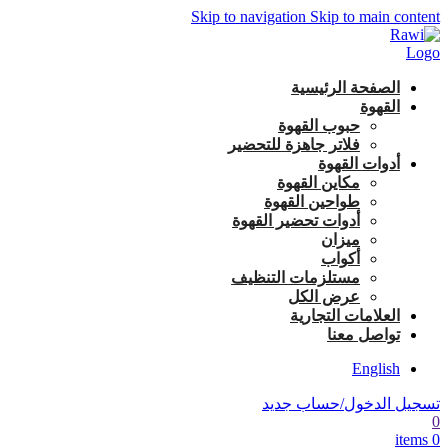
Skip to navigation
Skip to main content
الصفحة الرئيسية
القهوة
حبوب القهوة
فلاتر جاهزة للتحضير
أدوات القهوة
مكاين القهوة
طواحين القهوة
أدوات تحضير القهوة
ميزان
أكواب
مستلزمات التنظيف
عرض الكل
العلامات التجارية
تواصل معنا
English
تسجيل الدخول/حساب جديد
0
items
0