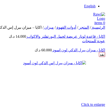
English
items
0
الرئيسية
/
المتجر
/
أدوات القهوة
/
ميزان
/
اكايا – ميزان بيرل إس الذك
اكايا - قاعدة لونار عريضة لحمل البورتفلتر والاكواب
14.000
د.ك
عودة للمنتجات
اكايا - ميزان بيرل الذكي لون اسود
60.000
د.ك
نفد
Click to enlarge