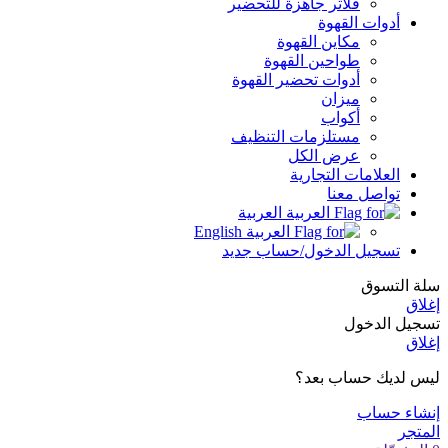
فلاتر جاهزة للتحضير
أدوات القهوة
مكاين القهوة
طواحين القهوة
أدوات تحضير القهوة
ميزان
أكواب
مستلزمات التنظيف
عرض الكل
العلامات التجارية
تواصل معنا
العربية
English
تسجيل الدخول/حساب جديد
سلة التسوق
إغلاق
تسجيل الدخول
إغلاق
ليس لديك حساب بعد؟
إنشاء حساب
المتجر