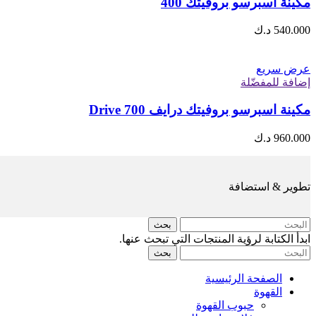
مكينة اسبرسو بروفيتك 400
540.000
د.ك
عرض سريع
إضافة للمفضّلة
مكينة اسبرسو بروفيتك درايف 700 Drive
960.000
د.ك
تطوير & استضافة
بحث
ابدأ الكتابة لرؤية المنتجات التي تبحث عنها.
بحث
الصفحة الرئيسية
القهوة
حبوب القهوة