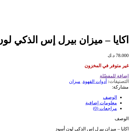
اكايا – ميزان بيرل إس الذكي لو
78.000
د.ك
غير متوفر في المخزون
إضافة للمفضّلة
التصنيفات:
أدوات القهوة
,
ميزان
مشاركة:
الوصف
معلومات إضافية
مراجعات (0)
الوصف
اكايا – ميزان بيرل إس الذكي لون أسود