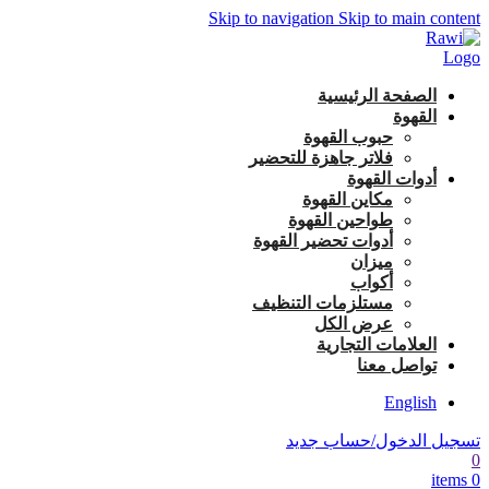
Skip to navigation
Skip to main content
الصفحة الرئيسية
القهوة
حبوب القهوة
فلاتر جاهزة للتحضير
أدوات القهوة
مكاين القهوة
طواحين القهوة
أدوات تحضير القهوة
ميزان
أكواب
مستلزمات التنظيف
عرض الكل
العلامات التجارية
تواصل معنا
English
تسجيل الدخول/حساب جديد
0
items
0