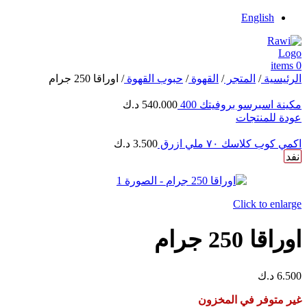
English
items
0
الرئيسية
/
المتجر
/
القهوة
/
حبوب القهوة
/
اوراقا 250 جرام
مكينة اسبرسو بروفيتك 400
540.000
د.ك
عودة للمنتجات
اكمي كوب كلاسك ٧٠ ملي ازرق
3.500
د.ك
نفد
Click to enlarge
اوراقا 250 جرام
6.500
د.ك
غير متوفر في المخزون