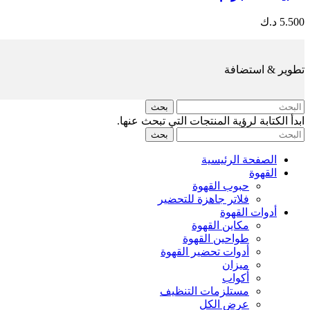
5.500
د.ك
تطوير & استضافة
بحث
ابدأ الكتابة لرؤية المنتجات التي تبحث عنها.
بحث
الصفحة الرئيسية
القهوة
حبوب القهوة
فلاتر جاهزة للتحضير
أدوات القهوة
مكاين القهوة
طواحين القهوة
أدوات تحضير القهوة
ميزان
أكواب
مستلزمات التنظيف
عرض الكل