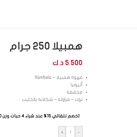
همبيلا 250 جرام
5.500
د.ك
قهوة همبيلا – Hambela
أثيوبيا
مجففة
توت – فراولة – شكلاتة بالحليب
[خصم تلقائي 15%؜ عند شراء 4 حبات وزن 250 غرام من أي نوع]
+
-