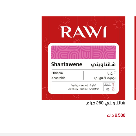
شانتاويني 250 جرام
نفد
شلشلي 5 اظرف فلاتر تقطير
6.500
د.ك
3.500
د.ك