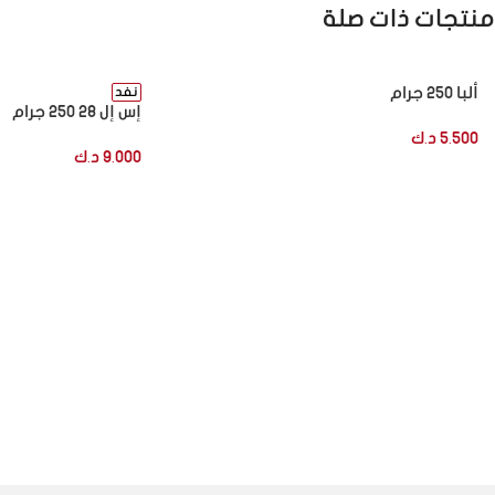
منتجات ذات صلة
ألبا 250 جرام
نفد
إس إل 28 250 جرام
5.500
د.ك
9.000
د.ك