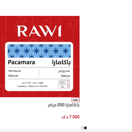
نفد
باكامارا 250 جرام
7.000
د.ك