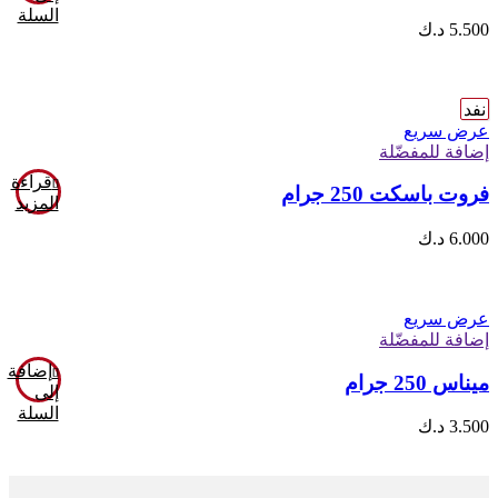
السلة
5.500
د.ك
نفد
عرض سريع
إضافة للمفضّلة
قراءة
فروت باسكت 250 جرام
المزيد
6.000
د.ك
عرض سريع
إضافة للمفضّلة
إضافة
ميناس 250 جرام
إلى
السلة
3.500
د.ك