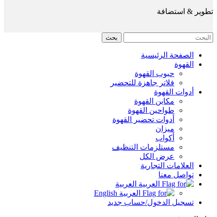
تطوير & استضافة
بحث
الصفحة الرئيسية
القهوة
حبوب القهوة
فلاتر جاهزة للتحضير
أدوات القهوة
مكاين القهوة
طواحين القهوة
أدوات تحضير القهوة
ميزان
أكواب
مستلزمات التنظيف
عرض الكل
العلامات التجارية
تواصل معنا
العربية
English
تسجيل الدخول/حساب جديد